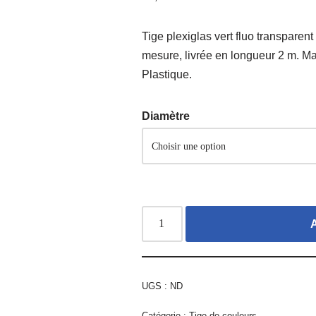
Tige plexiglas vert fluo transparen
mesure, livrée en longueur 2 m. Ma
Plastique.
Diamètre
UGS :
ND
Catégorie :
Tige de couleurs