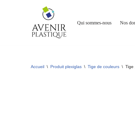
Aller
Qui sommes-nous
Nos do
au
contenu
Accueil
\
Produit plexiglas
\
Tige de couleurs
\
Tige 