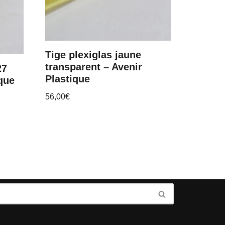
Tige plexiglas jaune
transparent – Avenir
27
Plastique
que
56,00
€