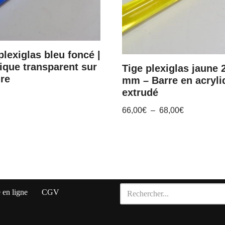
plexiglas bleu foncé |
ique transparent sur
Tige plexiglas jaune 
re
mm – Barre en acryli
extrudé
66,00
€
–
68,00
€
en ligne
CGV