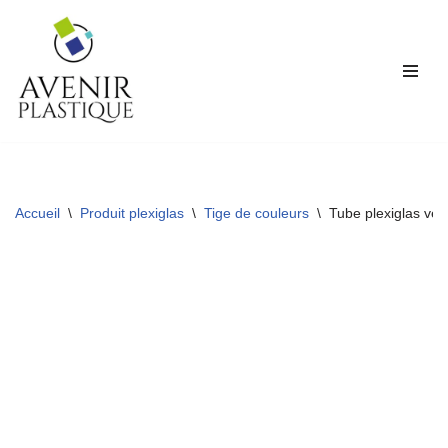
Aller
au
contenu
Accueil
\
Produit plexiglas
\
Tige de couleurs
\
Tube plexiglas vert