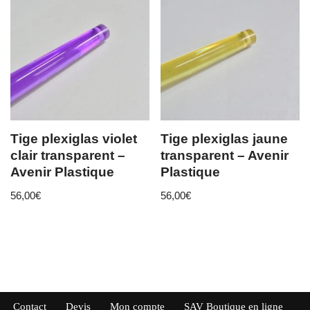
Tige plexiglas violet
Tige plexiglas jaune
clair transparent –
transparent – Avenir
Avenir Plastique
Plastique
56,00
€
56,00
€
Contact
Devis
Mon compte
SAV Boutique en ligne