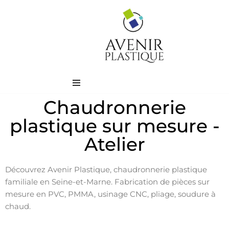
Aller
au
contenu
Chaudronnerie
plastique sur mesure -
Atelier
Découvrez Avenir Plastique, chaudronnerie plastique
familiale en Seine-et-Marne. Fabrication de pièces sur
mesure en PVC, PMMA, usinage CNC, pliage, soudure à
chaud.