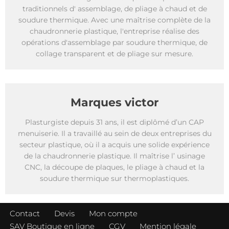
traditionnels d' assemblage, de pliage à chaud et de
soudure thermique. Avec une maîtrise complète de la
chaudronnerie plastique, l'entreprise réalise des
opérations d'assemblage par soudure thermique, de
collage transparent et de pliage sur mesure.
Marques victor
Plasturgiste depuis 31 ans, il est diplômé d’un CAP
menuiserie. Il a travaillé au sein de deux entreprises du
secteur plastique, où il a acquis une solide expérience
de la chaudronnerie plastique. Il maîtrise l’ usinage
CNC, la découpe de plaques, le pliage à chaud et la
soudure thermique sur thermoplastiques.
Contact
Devis
Mon compte
SAV Boutique en ligne
CGV
Mention légale