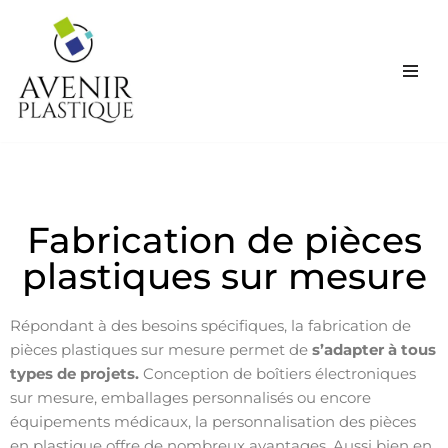
Aller
au
contenu
Fabrication de pièces
plastiques sur mesure
Répondant à des besoins spécifiques, la fabrication de
pièces plastiques sur mesure permet de
s’adapter à tous
types de projets.
Conception de boîtiers électroniques
sur mesure, emballages personnalisés ou encore
équipements médicaux, la personnalisation des pièces
en plastique offre de nombreux avantages. Aussi bien en