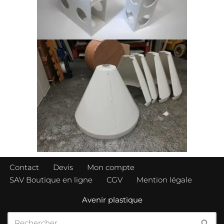
Contact
Devis
Mon compte
SAV Boutique en ligne
CGV
Mention légale
Avenir plastique