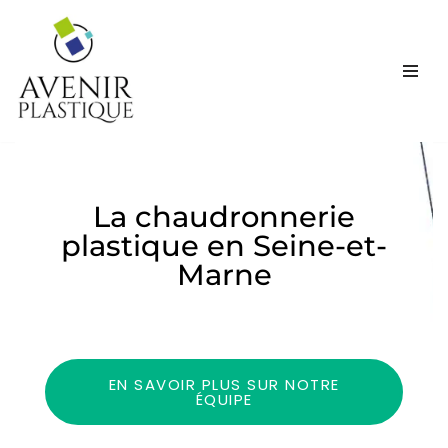
Aller
au
contenu
La chaudronnerie
plastique en Seine-et-
Marne
EN SAVOIR PLUS SUR NOTRE
ÉQUIPE