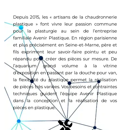
Depuis 2015, les « artisans de la chaudronnerie
plastique » font vivre leur passion commune
pour la plasturgie au sein de l’entreprise
familiale Avenir Plastique. En région parisienne
et plus précisément en Seine-et-Marne, père et
fils expriment leur savoir-faire pointu et peu
répandu pour créer des pièces sur mesure. De
l’aquarium grand volume à la vitrine
d’exposition en passant par la douche pour van,
la flexibilité du plastique permet la réalisation
de pièces très variées. Vos besoins et contraintes
techniques guident l’équipe Avenir Plastique
dans la conception et la réalisation de vos
pièces en plastique.