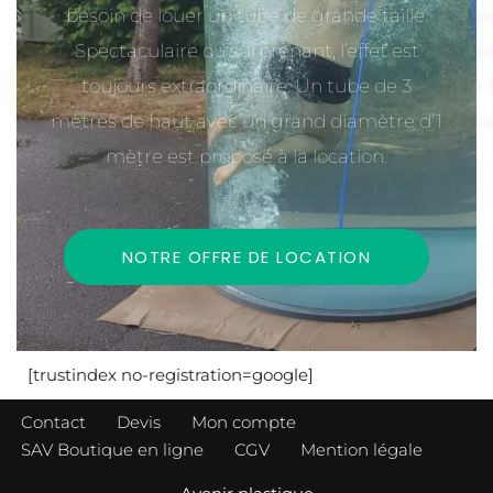
besoin de louer un tube de grande taille.
Spectaculaire ou surprenant, l’effet est
toujours extraordinaire. Un tube de 3
mètres de haut avec un grand diamètre d’1
mètre est proposé à la location.
NOTRE OFFRE DE LOCATION
[trustindex no-registration=google]
Contact
Devis
Mon compte
SAV Boutique en ligne
CGV
Mention légale