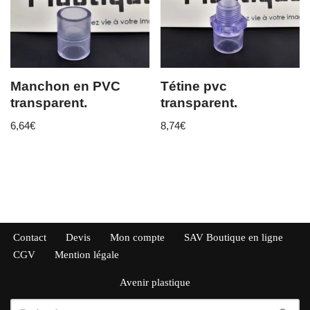
Manchon en PVC
Tétine pvc
transparent.
transparent.
6,64
€
8,74
€
Contact
Devis
Mon compte
SAV Boutique en ligne
CGV
Mention légale
Avenir plastique