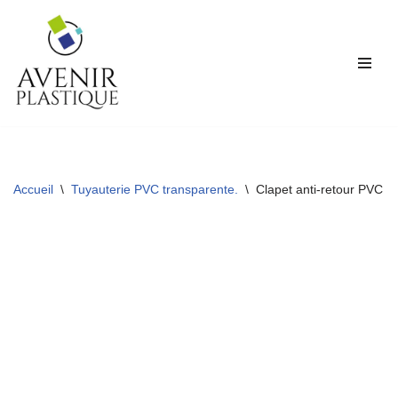
Aller
au
contenu
Accueil
\
Tuyauterie PVC transparente.
\
Clapet anti-retour PVC tr