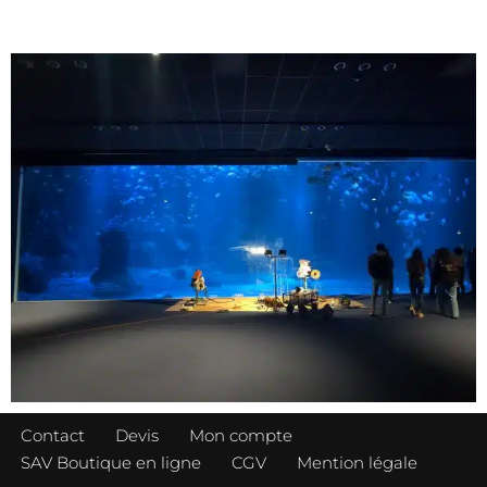
Contact
Devis
Mon compte
SAV Boutique en ligne
CGV
Mention légale