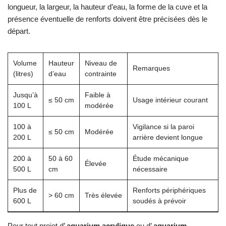
longueur, la largeur, la hauteur d’eau, la forme de la cuve et la
présence éventuelle de renforts doivent être précisées dès le
départ.
Volume
Hauteur
Niveau de
Remarques
(litres)
d’eau
contrainte
Jusqu’à
Faible à
≤ 50 cm
Usage intérieur courant
100 L
modérée
100 à
Vigilance si la paroi
≤ 50 cm
Modérée
200 L
arrière devient longue
200 à
50 à 60
Étude mécanique
Élevée
500 L
cm
nécessaire
Plus de
Renforts périphériques
> 60 cm
Très élevée
600 L
soudés à prévoir
Pour tout projet d’
aquarium acrylique
ou d’
aquarium